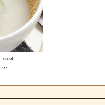
144kcal
7.1g