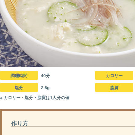
調理時間
40分
カロリー
塩分
2.6g
脂質
※ カロリー・塩分・脂質は1人分の値
作り方