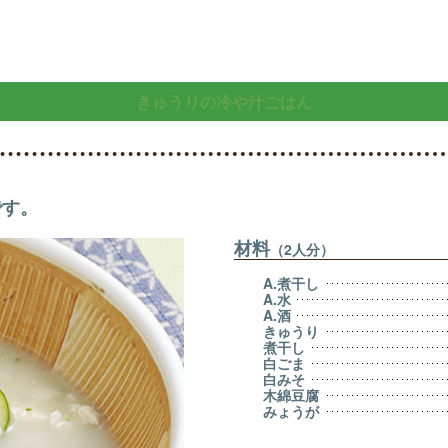
きゅうりの冷や汁ごはん
です。
材料
（2人分）
A.煮干し
A.水
A.酒
きゅうり
煮干し
白ごま
白みそ
木綿豆腐
みょうが