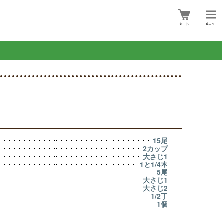
15尾
2カップ
大さじ1
1と1/4本
5尾
大さじ1
大さじ2
1/2丁
1個